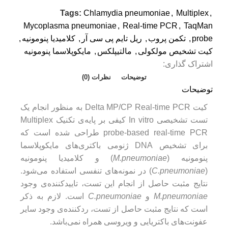
Tags:
Chlamydia pneumoniae
,
Multiplex
,
Mycoplasma pneumoniae
,
Real-time PCR
,
TaqMan
probe
,
تکمن پروب
,
ریل تایم پی سی آر
,
کلامیدیا پنومونیه
,
کیت تشخیص مولکولی
,
مالتیپلکس
,
مایکوپلاسما پنومونیه
اشتراک گذاری:
توضیحات
نظرات (0)
توضیحات
کیت Delta MP/CP Real-time PCR به منظور انجام یک
تست تشخیصی In vitro کیفی بر پایه‌‌ی تکنیک Multiplex
probe-based real-time PCR طراحی شده است که
برای تشخیص DNA ژنومی باکتری‌های مایکوپلاسما
پنومونیه (
M.pneumoniae
) و کلامیدیا پنومونیه
(
C.pneumoniae
) در نمونه‌های تنفسی استفاده می‌شود.
نتایج مثبت حاصل از انجام این تست، تاییدکننده‌ی وجود
M.pneumoniae
و
C.pneumoniae
است. لازم به ذکر
است که نتایج مثبت حاصل از تست، ردکننده‌ی وجود سایر
عفونت‌های باکتریایی و ویروسی همراه نمی‌باشد.