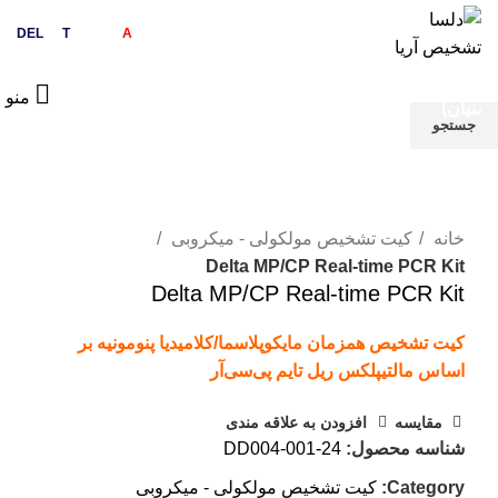
0
DEL
sa
T
ashkhis
A
rya
دلسا تشخیص آریا (
دانش
منو
بنیان)
جستجو
برای دیدن محصولات که دنبال آن هستید تایپ کنید.
بزرگنمایی تصویر
خانه
کیت تشخیص مولکولی - میکروبی
Delta MP/CP Real-time PCR Kit
Delta MP/CP Real-time PCR Kit
کیت تشخیص همزمان مایکوپلاسما/کلامیدیا پنومونیه بر
اساس مالتیپلکس ریل تایم پی‌سی‌آر
مقایسه
افزودن به علاقه مندی
شناسه محصول:
DD004-001-24
Category:
کیت تشخیص مولکولی - میکروبی