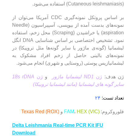
(Cutaneous leishmaniasis) استفاده می‌شود.
بر اساس پروتکل نمونه‌گیری CDC آمریکا می‌توان از
نمونه‌های بدست آمده از بیوپسی، آسپیراسیون (Needle
aspiration) یا خراشیدن (Scraping) محل زخم، استفاده
نمود. تشخیص اختصاصی بر اساس شناسایی DNA انگل
لیشمانیا (گونه‌ی ماژور یا سایر گونه‌ها مثل تروپیکا) در
نمونه‌های بالینی حاصل از زخم افراد مشکوک به
لیشمانیازیس پوستی (روستایی و شهری) انجام می‌شود.
ژن هدف:
ژن
ND1 لیشمانیا ماژور
و
ژن
18s rDNA
سایر گونه های لیشمانیا (مانند لیشمانیا تروبیکا)
تعداد تست:
۲۴
فلوروکروم:
HEX (VIC)
،
FAM
و
Texas Red (ROX)
Delta Leishmania Real-time PCR Kit IFU
Download