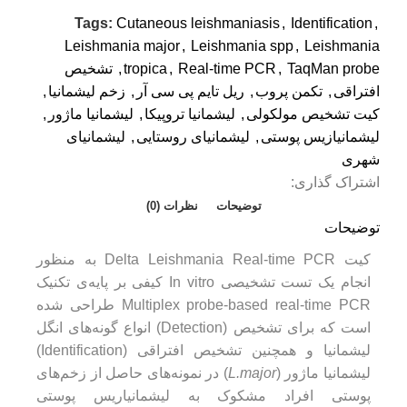
Tags:
Cutaneous leishmaniasis
,
Identification
,
Leishmania major
,
Leishmania spp
,
Leishmania
TaqMan probe
,
Real-time PCR
,
tropica
,
تشخیص
افتراقی
,
تکمن پروب
,
ریل تایم پی سی آر
,
زخم لیشمانیا
,
کیت تشخیص مولکولی
,
لیشمانیا تروپیکا
,
لیشمانیا ماژور
,
لیشمانیازیس پوستی
,
لیشمانیای روستایی
,
لیشمانیای
شهری
اشتراک گذاری:
توضیحات
نظرات (0)
توضیحات
کیت Delta Leishmania Real-time PCR به منظور
انجام یک تست تشخیصی In vitro کیفی بر پایه‌‌ی تکنیک
Multiplex probe-based real-time PCR طراحی شده
است که برای تشخیص (Detection) انواع گونه‌های انگل
لیشمانیا و همچنین تشخیص افتراقی (Identification)
لیشمانیا ماژور (
L.major
) در نمونه‌های حاصل از زخم‌های
پوستی افراد مشکوک به لیشمانیاریس پوستی