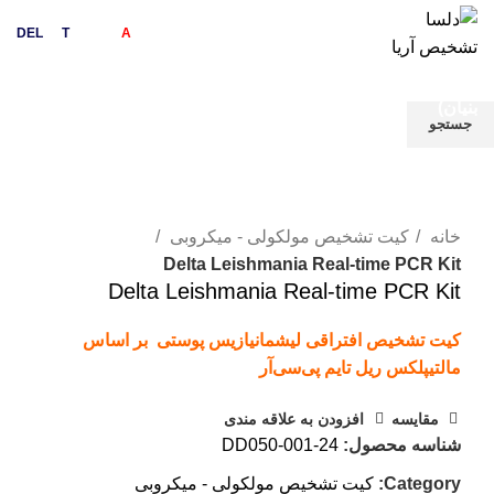
DEL
sa
T
ashkhis
A
rya
دلسا تشخیص آریا (
دانش
بنیان)
جستجو
برای دیدن محصولات که دنبال آن هستید تایپ کنید.
بزرگنمایی تصویر
خانه
کیت تشخیص مولکولی - میکروبی
Delta Leishmania Real-time PCR Kit
Delta Leishmania Real-time PCR Kit
کیت تشخیص افتراقی لیشمانیازیس پوستی بر اساس
مالتیپلکس ریل تایم پی‌سی‌آر
مقایسه
افزودن به علاقه مندی
شناسه محصول:
DD050-001-24
Category:
کیت تشخیص مولکولی - میکروبی