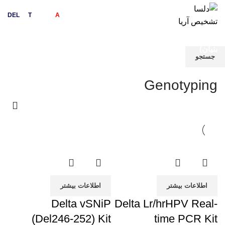
DEL
sa
T
ashkhis
A
rya
دلسا تشخیص آریا (
دانش
بنیان)
جستجو
برای دیدن محصولات که دنبال آن هستید تایپ کنید.
Genotyping
اطلاعات بیشتر
اطلاعات بیشتر
Delta vSNiP
Delta Lr/hrHPV Real-
(Del246-252) Kit
time PCR Kit